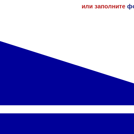
или заполните
ф