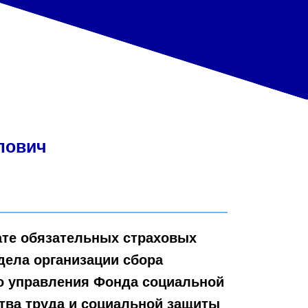
лович
ате обязательных страховых
дела организации сбора
о управления Фонда социальной
тва труда и социальной защиты