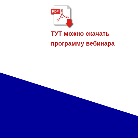
ТУТ можно скачать
программу вебинара